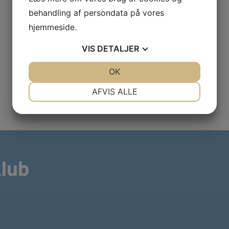
behandling af persondata på vores
hjemmeside.
VIS
DETALJER
JA
NEJ
OK
JA
NEJ
NØDVENDIGE
PRÆFERENCER
AFVIS ALLE
JA
NEJ
JA
NEJ
MARKETING
STATISTIK
klub