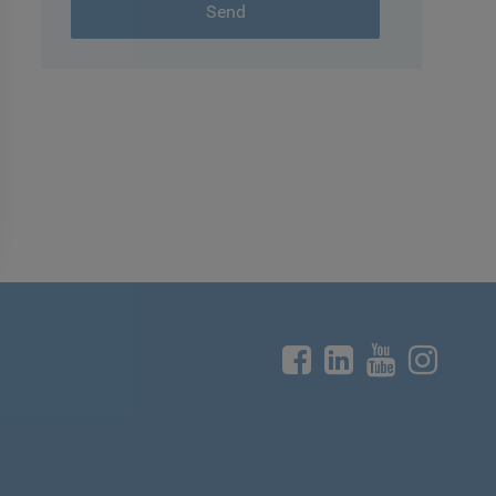



