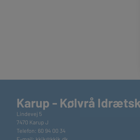
Karup - Kølvrå Idræts
Lindevej 5
7470 Karup J
Telefon: 60 94 00 34
E-mail:
kkik@kkik.dk