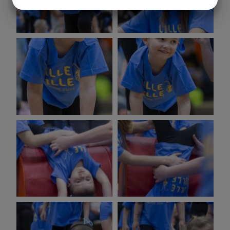
JA
NEJ
JA
NEJ
MARKETING
STATISTIK