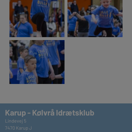
Karup - Kølvrå Idrætsklub
Lindevej 5
7470 Karup J