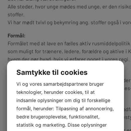
Alle steder, hvor unge mødes med unge, er den risiko 
stoffer.
Vi har mødt tvivl og bekymring ang. stoffer også i vor
Formål:
Formålet med at lave en fælles aktiv rusmiddelpolitik
som muligt for trænere, ledere, forældre og aktive i K
hvem der gør hvad, hvis vi erfarer noget i vores regi.
Samtykke til cookies
Handling:
Hvis man som aktiv undres eller hører/ser noget, der
Vi og vores samarbejdspartnere bruger
roligt henvende sig til sin træner eller et bestyrelse
teknologier, herunder cookies, til at
kan være anonym i det videre forløb.
indsamle oplysninger om dig til forskellige
formål, herunder: Tilpasning af annoncering,
Hvis en træner/holdleder undrer sig over ændret adfæ
bedre brugeroplevelse, funktionalitet,
bekymret på den unges vegne, tages kontakt til besty
statistik og marketing. Disse oplysninger
I bestyrelsen er der to eller flere, der afgør om, der