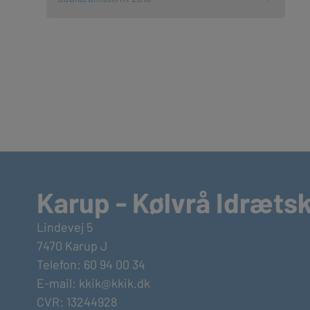
Karup - Kølvrå Idræts
Lindevej 5
7470 Karup J
Telefon: 60 94 00 34
E-mail:
kkik@kkik.dk
CVR: 13244928