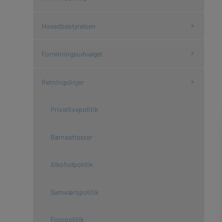
Hovedbestyrelsen
Forretningsudvalget
Retningslinjer
Privatlivspolitik
Børneattester
Alkoholpolitik
Samværspolitik
Fotopolitik