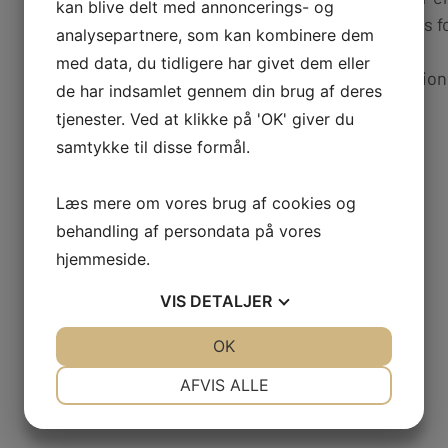
kan blive delt med annoncerings- og
Hvis dette er tilfældet, vil de berørte og/eller deres f
analysepartnere, som kan kombinere dem
det, vi har set eller hørt.
med data, du tidligere har givet dem eller
Der vil evt. blive henvist til rådgivning og informa
de har indsamlet gennem din brug af deres
tjenester. Ved at klikke på 'OK' giver du
Mål:
samtykke til disse formål.
Et stoffrit miljø i KKIK
Vedtaget d. 21. april 2007
Læs mere om vores brug af cookies og
behandling af persondata på vores
hjemmeside.
VIS
DETALJER
JA
NEJ
OK
JA
NEJ
NØDVENDIGE
PRÆFERENCER
AFVIS ALLE
JA
NEJ
JA
NEJ
MARKETING
STATISTIK