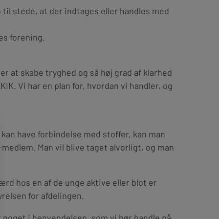
til stede, at der indtages eller handles med
es forening.
 er at skabe tryghed og så høj grad af klarhed
KIK. Vi har en plan for, hvordan vi handler, og
 kan have forbindelse med stoffer, kan man
s-medlem. Man vil blive taget alvorligt, og man
rd hos en af de unge aktive eller blot er
relsen for afdelingen.
 er noget i henvendelsen, som vi bør handle på.