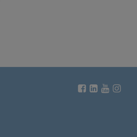



