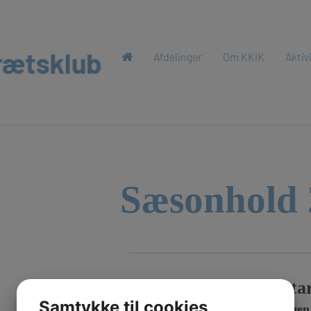
Afdelinger
Om KKIK
Aktiv
Sæsonhold 
Der er opstar
Samtykke til cookies
Der åbnes for tilmeldingen 