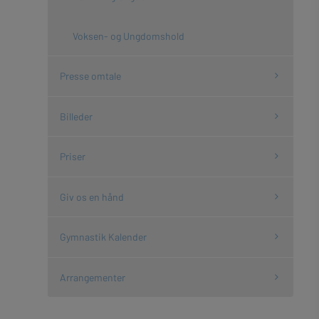
Voksen- og Ungdomshold
Presse omtale
Billeder
Priser
Giv os en hånd
Gymnastik Kalender
Arrangementer