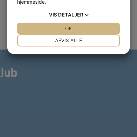
hjemmeside.
VIS
DETALJER
JA
NEJ
OK
JA
NEJ
NØDVENDIGE
PRÆFERENCER
AFVIS ALLE
JA
NEJ
JA
NEJ
MARKETING
STATISTIK
klub