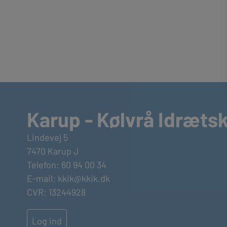
Karup - Kølvrå Idræts
Lindevej 5
7470 Karup J
Telefon: 60 94 00 34
E-mail:
kkik@kkik.dk
CVR: 13244928
Log ind