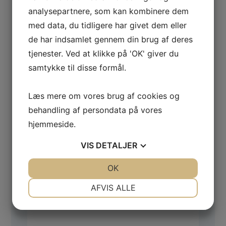
Kontakt os
analysepartnere, som kan kombinere dem
med data, du tidligere har givet dem eller
Du er altid velkommen til at kontakte os på
telefon
60 94 00 34
, eller via formularen
de har indsamlet gennem din brug af deres
herunder.
tjenester. Ved at klikke på 'OK' giver du
samtykke til disse formål.
*
Læs mere om vores brug af cookies og
behandling af persondata på vores
hjemmeside.
*
VIS
DETALJER
JA
NEJ
OK
JA
NEJ
*
NØDVENDIGE
PRÆFERENCER
AFVIS ALLE
JA
NEJ
JA
NEJ
MARKETING
STATISTIK