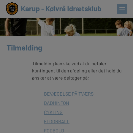
Tilmelding
Tilmelding kan ske ved at du betaler
kontingent til den afdeling eller det hold du
ønsker at være deltager på:
BEVÆGELSE PÅ TVÆRS
BADMINTON
CYKLING
FLOORBALL
FODBOLD