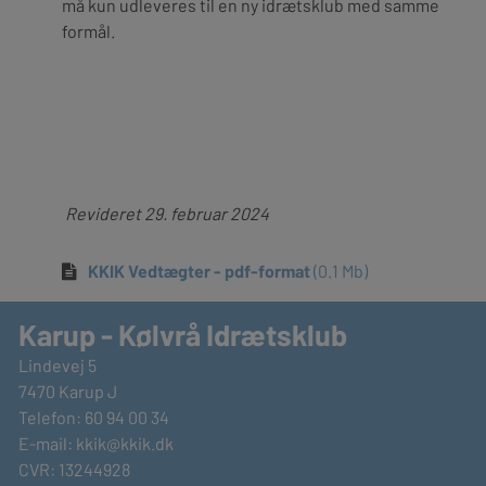
må kun udleveres til en ny idrætsklub med samme
formål.
Revideret 29. februar 2024
KKIK Vedtægter - pdf-format
(
0.1 Mb
)
Karup - Kølvrå Idrætsklub
Lindevej 5
7470 Karup J
Telefon: 60 94 00 34
E-mail:
kkik@kkik.dk
CVR: 13244928