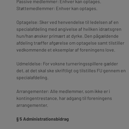
Passive medlemmer:
Enhver kan optages.
Støttemedlemmer:
Enhver kan optages.
Optagelse:
Sker ved henvendelse til ledelsen af en
specialafdeling med angivelse af hvilken idrætsgren
hun/han ønsker primært at dyrke.
Den pågældende
afdeling træffer afgørelse om optagelse samt tilstiller
vedkommende et eksemplar af foreningens love.
Udmeldelse:
For voksne turneringsspillere gælder
det, at det skal ske skriftligt og tilstilles FU gennem en
specialafdeling.
Arrangementer:
Alle medlemmer, som ikke er i
kontingentrestance, har adgang til foreningens
arrangementer.
§ 5 Administrationsbidrag