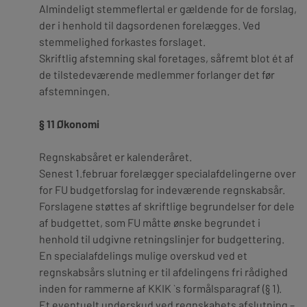
Almindeligt stemmeflertal er gældende for de forslag,
der i henhold til dagsordenen forelægges. Ved
stemmelighed forkastes forslaget.
Skriftlig afstemning skal foretages, såfremt blot ét af
de tilstedeværende medlemmer forlanger det før
afstemningen.
§ 11 Økonomi
Regnskabsåret er kalenderåret.
Senest 1.februar forelægger specialafdelingerne over
for FU budgetforslag for indeværende regnskabsår.
Forslagene støttes af skriftlige begrundelser for dele
af budgettet, som FU måtte ønske begrundet i
henhold til udgivne retningslinjer for budgettering.
En specialafdelings mulige overskud ved et
regnskabsårs slutning er til afdelingens fri rå­dighed
inden for rammerne af KKIK `s formålsparagraf (§ 1).
Et eventuelt underskud ved regnskabets afslutning –